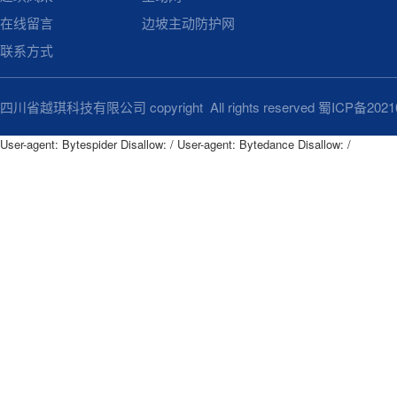
在线留言
边坡主动防护网
联系方式
四川省越琪科技有限公司 copyright All rights reserved
蜀ICP备2021
User-agent: Bytespider Disallow: / User-agent: Bytedance Disallow: /
User-agent: Bytespider

Disallow: /

User-agent: Bytedance

Disallow: /