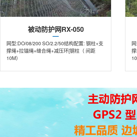
被动防护网RX-050
网型:DO/08/200 SO/2.2/50结构配置: 钢柱+支
网
撑绳+拉锚绳+缝合绳+减压环[钢柱（ 间距
撑
10M）
1