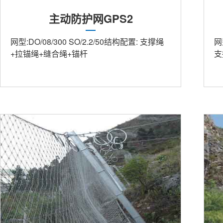
主动防护网GPS2
网型:DO/08/300 SO/2.2/50结构配置: 支撑绳
网
+拉锚绳+缝合绳+锚杆
支