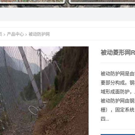
页
产品中心
被动防护网
>
>
被动菱形网RX
被动防护网是由
要部分构成。钢
域形成面防护，
被动防护网由钢
栅），固定系统
四...