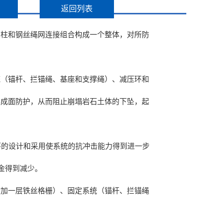
返回列表
钢柱和钢丝绳网连接组合构成一个整体，对所防
统（锚杆、拦锚绳、基座和支撑绳）、减压环和
形成面防护，从而阻止崩塌岩石土体的下坠，起
能环的设计和采用使系统的抗冲击能力得到进一步
金得到减少。
附加一层铁丝格栅）、固定系统（锚杆、拦锚绳