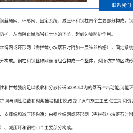
联系我们
钢丝绳网、环形网、固定系统、减压环和钢柱四个主要部分构成。
防护，从而阻止崩塌岩石土体的下坠，起到边坡防护作用。
丝绳网或环形网（需拦截小块落石时附加一层铁丝格栅），固定系
分构成。钢柱和钢丝绳网连接组合构成一个整体，对所防护的区域
。
性和拦截强度足以吸收和分散传递500KJ以内的落石冲击动能,消
防护网与刚性拦截和砌浆挡墙相比较,改变了原有施工工艺,使工期和资
、支撑绳和减压环构造：由钢丝绳网或环形网（需拦截小块落石时
）、减压环和钢柱四个主要部分构成。