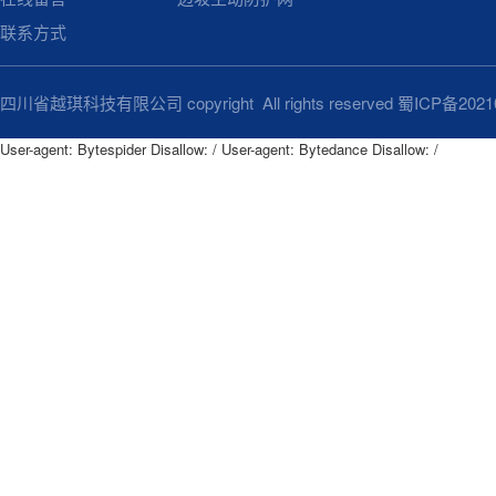
联系方式
四川省越琪科技有限公司 copyright All rights reserved
蜀ICP备2021
User-agent: Bytespider Disallow: / User-agent: Bytedance Disallow: /
User-agent: Bytespider

Disallow: /

User-agent: Bytedance

Disallow: /