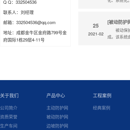
Q Q：332504536
联系人：刘经理
[被动防护
邮箱：
332504536
@qq.com
25
被动保
地址：成都金牛区金府路799号金
2021-02
成。该系统
府国际1栋29层4-11号
关于我们
产品中心
工程案例
公司简介
主动防护网
经典案例
资质荣誉
被动防护网
生产车间
边坡防护网