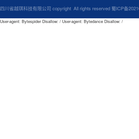
四川省越琪科技有限公司 copyright All rights reserved
蜀ICP备2021
User-agent: Bytespider Disallow: / User-agent: Bytedance Disallow: /
User-agent: Bytespider

Disallow: /

User-agent: Bytedance

Disallow: /