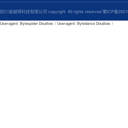
四川省越琪科技有限公司 copyright All rights reserved
蜀ICP备2021
User-agent: Bytespider Disallow: / User-agent: Bytedance Disallow: /
User-agent: Bytespider

Disallow: /

User-agent: Bytedance

Disallow: /