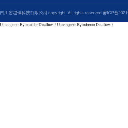
四川省越琪科技有限公司 copyright All rights reserved
蜀ICP备2021
User-agent: Bytespider Disallow: / User-agent: Bytedance Disallow: /
User-agent: Bytespider

Disallow: /

User-agent: Bytedance

Disallow: /